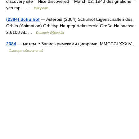
discovery site = Nice discovered = March 02, 1943 designations =
yes mp… …
Wikipedia
(2384) Schulhof
— Asteroid (2384) Schulhof Eigenschaften des
Orbits (Animation) Orbittyp Hauptgürtelasteroid Große Halbachse
2,6103 AE …
Deutsch Wikipedia
2384
— матем. • Запись римскими цифрами: MMCCCLXXXIV …
Словарь обозначений