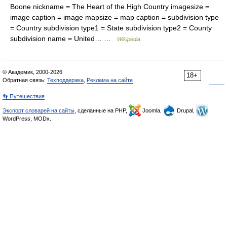
Boone nickname = The Heart of the High Country imagesize =
image caption = image mapsize = map caption = subdivision type
= Country subdivision type1 = State subdivision type2 = County
subdivision name = United… …
Wikipedia
© Академик, 2000-2026
18+
Обратная связь:
Техподдержка
,
Реклама на сайте
👣 Путешествия
Экспорт словарей на сайты
, сделанные на PHP,
Joomla,
Drupal,
WordPress, MODx.