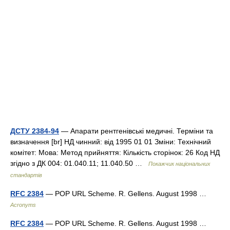
ДСТУ 2384-94
— Апарати рентгенівські медичні. Терміни та
визначення [br] НД чинний: від 1995 01 01 Зміни: Технічний
комітет: Мова: Метод прийняття: Кількість сторінок: 26 Код НД
згідно з ДК 004: 01.040.11; 11.040.50 …
Покажчик національних
стандартів
RFC 2384
— POP URL Scheme. R. Gellens. August 1998 …
Acronyms
RFC 2384
— POP URL Scheme. R. Gellens. August 1998 …