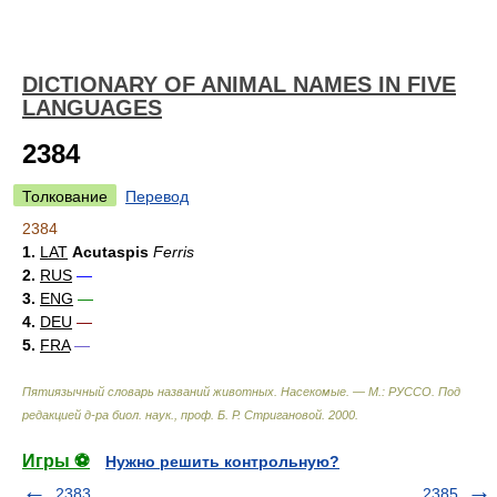
DICTIONARY OF ANIMAL NAMES IN FIVE
LANGUAGES
2384
Толкование
Перевод
2384
1.
LAT
Acutaspis
Ferris
2.
RUS
—
3.
ENG
—
4.
DEU
—
5.
FRA
—
Пятиязычный словарь названий животных. Насекомые. — М.: РУССО
.
Под
редакцией д-ра биол. наук., проф. Б. Р. Стригановой
.
2000
.
Игры ⚽
Нужно решить контрольную?
2383
2385