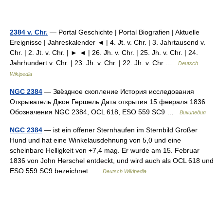
2384 v. Chr.
— Portal Geschichte | Portal Biografien | Aktuelle
Ereignisse | Jahreskalender ◄ | 4. Jt. v. Chr. | 3. Jahrtausend v.
Chr. | 2. Jt. v. Chr. | ► ◄ | 26. Jh. v. Chr. | 25. Jh. v. Chr. | 24.
Jahrhundert v. Chr. | 23. Jh. v. Chr. | 22. Jh. v. Chr …
Deutsch
Wikipedia
NGC 2384
— Звёздное скопление История исследования
Открыватель Джон Гершель Дата открытия 15 февраля 1836
Обозначения NGC 2384, OCL 618, ESO 559 SC9 …
Википедия
NGC 2384
— ist ein offener Sternhaufen im Sternbild Großer
Hund und hat eine Winkelausdehnung von 5,0 und eine
scheinbare Helligkeit von +7,4 mag. Er wurde am 15. Februar
1836 von John Herschel entdeckt, und wird auch als OCL 618 und
ESO 559 SC9 bezeichnet …
Deutsch Wikipedia